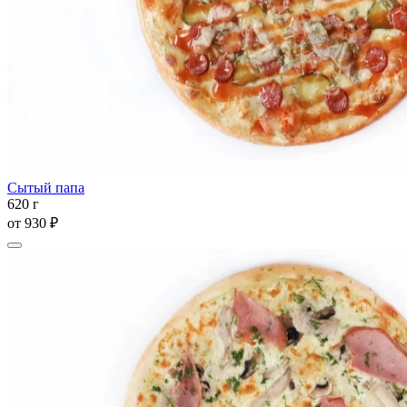
Сытый папа
620 г
от
930 ₽