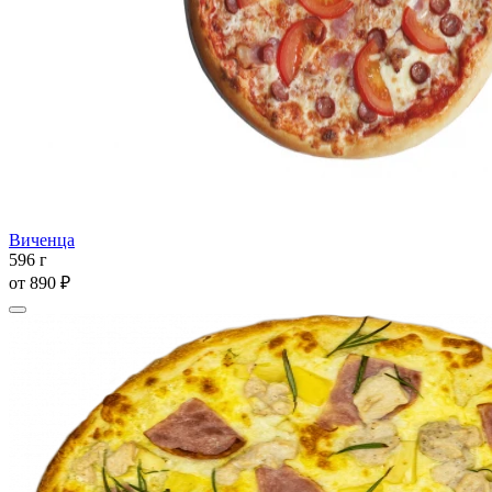
Виченца
596 г
от
890 ₽