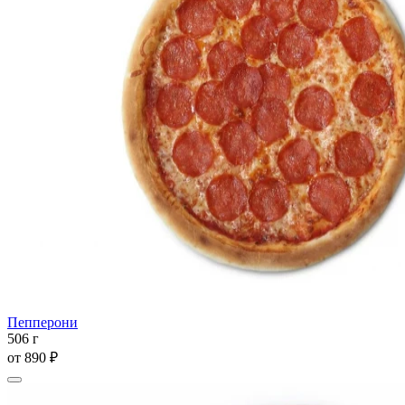
Пепперони
506 г
от
890 ₽