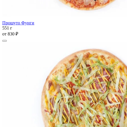
Прошуто Фунги
551 г
от
830 ₽