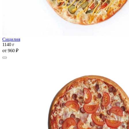
Сицилия
1140 г
от
960 ₽