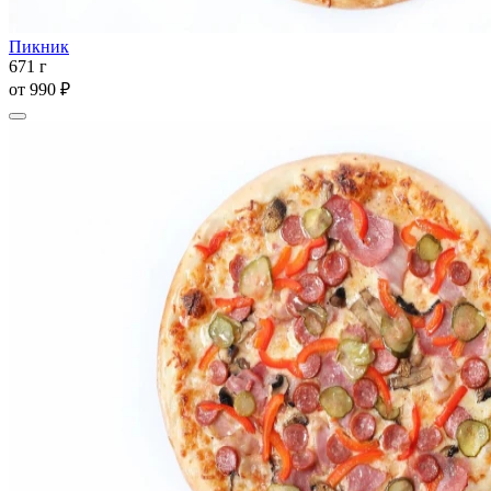
Пикник
671 г
от
990 ₽