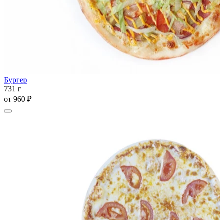
Бургер
731 г
от
960 ₽