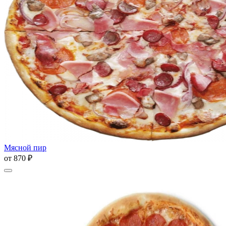
Мясной пир
от
870 ₽