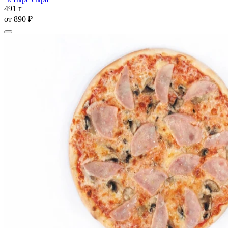
491 г
от
890 ₽