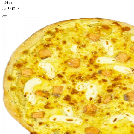
566 г
от
990 ₽