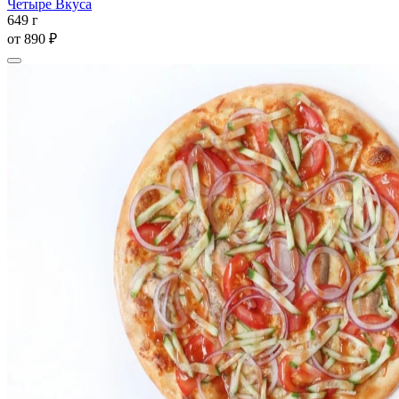
Четыре Вкуса
649 г
от
890 ₽