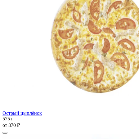
Острый цыплёнок
575 г
от
870 ₽