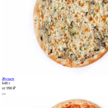
Жульен
648 г
от
990 ₽