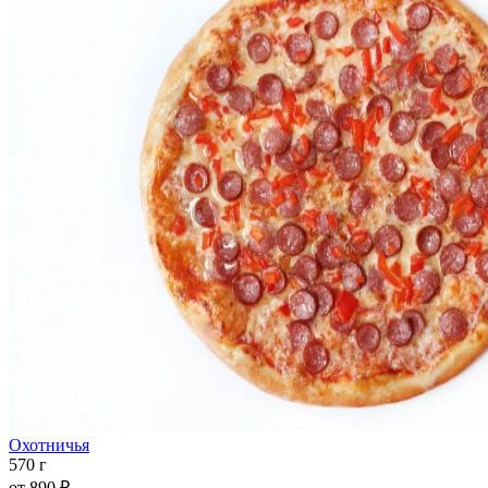
Охотничья
570 г
от
890 ₽