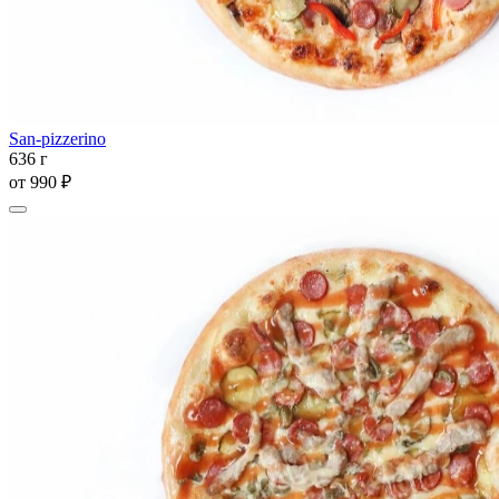
San-pizzerino
636 г
от
990 ₽