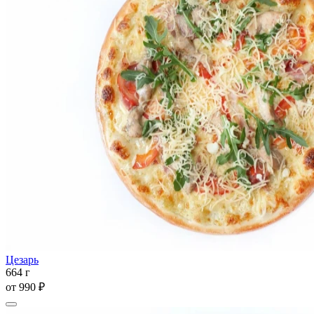
Цезарь
664 г
от
990 ₽