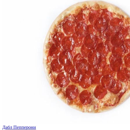
Дабл Пепперони