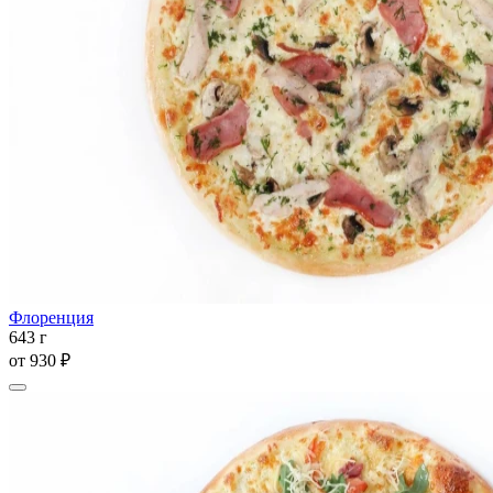
Флоренция
643 г
от
930 ₽